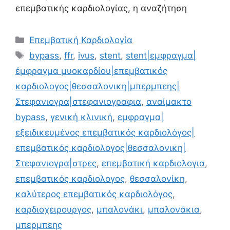
επεμβατικής καρδιολογίας, η αναζήτηση
Επεμβατική Καρδιολογία
bypass
,
ffr
,
ivus
,
stent
,
stent|εμφραγμα|
έμφραγμα μυοκαρδίου|επεμβατικός
καρδιολογος|θεσσαλονικη|μπερμπεης|
Στεφανιογρα|στεφανιογραφια
,
αναίμακτο
bypass
,
γενική κλινική
,
εμφραγμα|
εξειδικευμένος επεμβατικός καρδιολόγος|
επεμβατικός καρδιολογος|θεσσαλονικη|
Στεφανιογρα|στρες
,
επεμβατική καρδιολογια
,
επεμβατικός καρδιολογος
,
θεσσαλονίκη
,
καλύτερος επεμβατικός καρδιολόγος
,
καρδιοχειρουργος
,
μπαλονάκι
,
μπαλονάκια
,
μπερμπεης