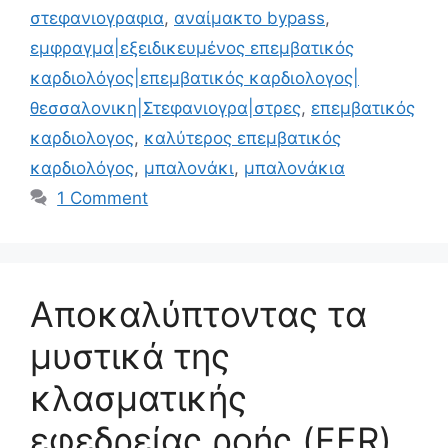
στεφανιογραφια
,
αναίμακτο bypass
,
εμφραγμα|εξειδικευμένος επεμβατικός
καρδιολόγος|επεμβατικός καρδιολογος|
θεσσαλονικη|Στεφανιογρα|στρες
,
επεμβατικός
καρδιολογος
,
καλύτερος επεμβατικός
καρδιολόγος
,
μπαλονάκι
,
μπαλονάκια
1 Comment
Αποκαλύπτοντας τα
μυστικά της
κλασματικής
εφεδρείας ροής (FFR)