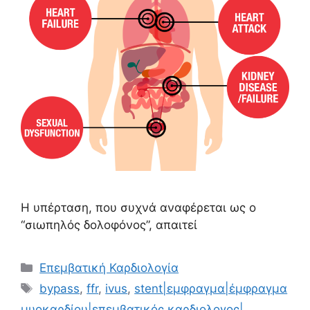
Η υπέρταση, που συχνά αναφέρεται ως ο
“σιωπηλός δολοφόνος”, απαιτεί
Επεμβατική Καρδιολογία
bypass
,
ffr
,
ivus
,
stent|εμφραγμα|έμφραγμα
μυοκαρδίου|επεμβατικός καρδιολογος|