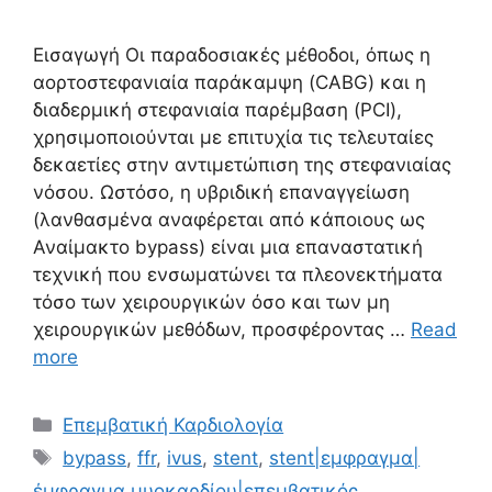
Εισαγωγή Οι παραδοσιακές μέθοδοι, όπως η
αορτοστεφανιαία παράκαμψη (CABG) και η
διαδερμική στεφανιαία παρέμβαση (PCI),
χρησιμοποιούνται με επιτυχία τις τελευταίες
δεκαετίες στην αντιμετώπιση της στεφανιαίας
νόσου. Ωστόσο, η υβριδική επαναγγείωση
(λανθασμένα αναφέρεται από κάποιους ως
Αναίμακτο bypass) είναι μια επαναστατική
τεχνική που ενσωματώνει τα πλεονεκτήματα
τόσο των χειρουργικών όσο και των μη
χειρουργικών μεθόδων, προσφέροντας …
Read
more
Επεμβατική Καρδιολογία
bypass
,
ffr
,
ivus
,
stent
,
stent|εμφραγμα|
έμφραγμα μυοκαρδίου|επεμβατικός