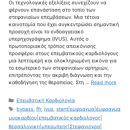
Oι τεχνολογικές εξελίξεις συνεχίζουν να
φέρνουν επανάσταση στο τοπίο των
στεφανιαίων επεμβάσεων. Μια τέτοια
καινοτομία που έχει συγκεντρώσει σημαντική
προσοχή είναι το ενδοαγγειακό
υπερηχογράφημα (IVUS). Αυτός ο
πρωτοποριακός τρόπος απεικόνισης
προσφέρει στους επεμβατικούς καρδιολόγους
μια λεπτομερή και ολοκληρωμένη εικόνα για
το εσωτερικό των στεφανιαίων αρτηριών,
επιτρέποντας την ακριβή διάγνωση και την
καθοδήγηση της θεραπείας. Στη …
Read more
Επεμβατική Καρδιολογία
bypass
,
ffr
,
ivus
,
stent|εμφραγμα|έμφραγμα
μυοκαρδίου|επεμβατικός καρδιολογος|
θεσσαλονικη|μπερμπεης|Στεφανιογρα|