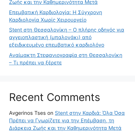
Ζωής και την Καθημερινότητα Μετά
Επεμβατική Καρδιολογία: Η Σύγχρονη
Καρδιολογία Χωρίς Χειρουργείο
Stent στη Θεσσαλονίκη – Ο πλήρης οδηγός για
αγγειοπλαστική (μπαλονάκι) από
εξειδικευμένο επεμβατικό καρδιολόγο
Αναίμακτη Στεφανιογραφία στη Θεσσαλονίκη
– Τι πρέπει να ξέρετε
Recent Comments
Avgerinos Tses
on
Stent στην Καρδιά: Όλα Όσα
Πρέπει να Γνωρίζετε για την Επέμβαση, τη
Διάρκεια Ζωής και την Καθημερινότητα Μετά