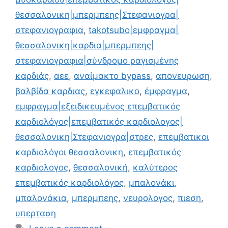
θεσσαλονικη|μπερμπεης|Στεφανιογρα|
στεφανιογραφια
,
takotsubo|εμφραγμα|
θεσσαλονικη|καρδια|μπερμπεης|
στεφανιογραφια|σύνδρομο ραγισμένης
καρδιάς
,
αεε
,
αναίμακτο bypass
,
απονευρωση
,
βαλβίδα καρδιας
,
εγκεφαλικο
,
έμφραγμα
,
εμφραγμα|εξειδικευμένος επεμβατικός
καρδιολόγος|επεμβατικός καρδιολογος|
θεσσαλονικη|Στεφανιογρα|στρες
,
επεμβατικοι
καρδιολόγοι θεσσαλονικη
,
επεμβατικός
καρδιολογος
,
θεσσαλονική
,
καλύτερος
επεμβατικός καρδιολόγος
,
μπαλονάκι
,
μπαλονάκια
,
μπερμπεης
,
νευρολογος
,
πιεση
,
υπερταση