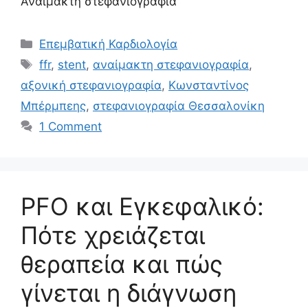
Αναίμακτη στεφανιογραφία
Επεμβατική Καρδιολογία
ffr
,
stent
,
αναίμακτη στεφανιογραφία
,
αξονική στεφανιογραφία
,
Κωνσταντίνος
Μπέρμπεης
,
στεφανιογραφία Θεσσαλονίκη
1 Comment
PFO και Εγκεφαλικό:
Πότε χρειάζεται
θεραπεία και πώς
γίνεται η διάγνωση