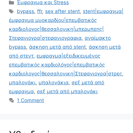
Έμφραγμα και Stress
bypass
,
ffr
,
sex after stent
,
stent|εμφραγμα|
έμφραγμα μυοκαρδίου|επεμβατικός
καρδιολογος|θεσσαλονικη|μπερμπεης|
Στεφανιογρα|στεφανιογραφια
,
αναίμακτο
bypass
,
άσκηση μετά από stent
,
άσκηση μετά
από στεντ
,
εμφραγμα|εξειδικευμένος
επεμβατικός καρδιολόγος|επεμβατικός
καρδιολογος|θεσσαλονικη|Στεφανιογρα|στρες
,
μπαλονάκι
,
μπαλονάκια
,
σεξ μετά από
εμφραγμα
,
σεξ μετά από μπαλονάκι
1 Comment