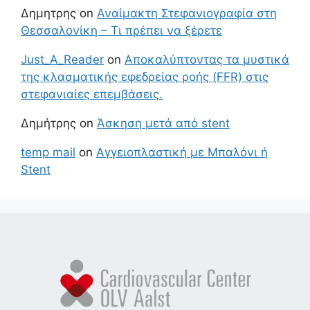
Δημητρης
on
Αναίμακτη Στεφανιογραφία στη
Θεσσαλονίκη – Τι πρέπει να ξέρετε
Just_A_Reader
on
Αποκαλύπτοντας τα μυστικά
της κλασματικής εφεδρείας ροής (FFR) στις
στεφανιαίες επεμβάσεις.
Δημήτρης
on
Άσκηση μετά από stent
temp mail
on
Αγγειοπλαστική με Μπαλόνι ή
Stent