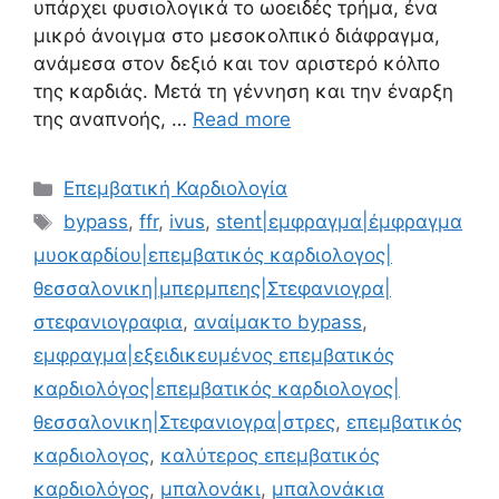
υπάρχει φυσιολογικά το ωοειδές τρήμα, ένα
μικρό άνοιγμα στο μεσοκολπικό διάφραγμα,
ανάμεσα στον δεξιό και τον αριστερό κόλπο
της καρδιάς. Μετά τη γέννηση και την έναρξη
της αναπνοής, …
Read more
Επεμβατική Καρδιολογία
bypass
,
ffr
,
ivus
,
stent|εμφραγμα|έμφραγμα
μυοκαρδίου|επεμβατικός καρδιολογος|
θεσσαλονικη|μπερμπεης|Στεφανιογρα|
στεφανιογραφια
,
αναίμακτο bypass
,
εμφραγμα|εξειδικευμένος επεμβατικός
καρδιολόγος|επεμβατικός καρδιολογος|
θεσσαλονικη|Στεφανιογρα|στρες
,
επεμβατικός
καρδιολογος
,
καλύτερος επεμβατικός
καρδιολόγος
,
μπαλονάκι
,
μπαλονάκια