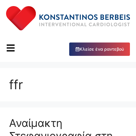
Κλείσε ένα ραντεβού
ffr
Αναίμακτη
Στεφανιογραφία στη