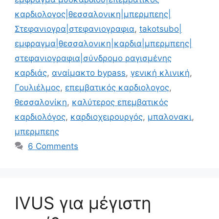
καρδιολογος|θεσσαλονικη|μπερμπεης|
Στεφανιογρα|στεφανιογραφια
,
takotsubo|
εμφραγμα|θεσσαλονικη|καρδια|μπερμπεης|
στεφανιογραφια|σύνδρομο ραγισμένης
καρδιάς
,
αναίμακτο bypass
,
γενική κλινική
,
Γουλιέλμος
,
επεμβατικός καρδιολογος
,
θεσσαλονίκη
,
καλύτερος επεμβατικός
καρδιολόγος
,
καρδιοχειρουργός
,
μπαλονακι
,
μπερμπεης
6 Comments
IVUS για μέγιστη