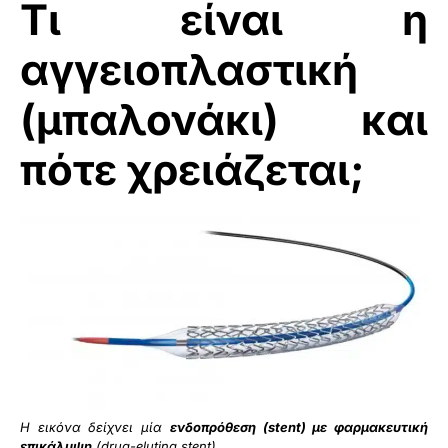
Τι είναι η
αγγειοπλαστική
(μπαλονάκι) και
πότε χρειάζεται;
Η εικόνα δείχνει μία
ενδοπρόθεση (stent) με φαρμακευτική
επικάλυψη
(drug-eluting stent).