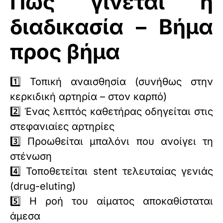
Πώς γίνεται η
διαδικασία – Βήμα
προς βήμα
1️⃣ Τοπική αναισθησία (συνήθως στην
κερκιδική αρτηρία – στον καρπό)
2️⃣ Ένας λεπτός καθετήρας οδηγείται στις
στεφανιαίες αρτηρίες
3️⃣ Προωθείται μπαλόνι που ανοίγει τη
στένωση
4️⃣ Τοποθετείται stent τελευταίας γενιάς
(drug-eluting)
5️⃣ Η ροή του αίματος αποκαθίσταται
άμεσα