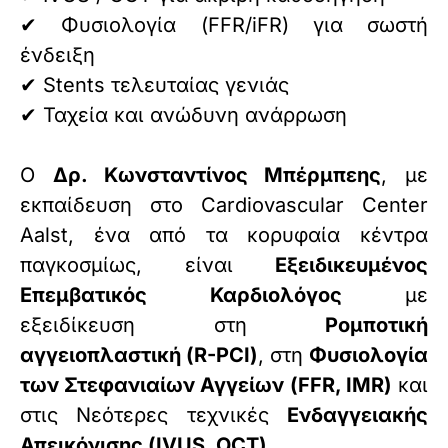
✔ Φυσιολογία (FFR/iFR) για σωστή
ένδειξη
✔ Stents τελευταίας γενιάς
✔ Ταχεία και ανώδυνη ανάρρωση
Ο
Δρ. Κωνσταντίνος Μπέρμπεης
, με
εκπαίδευση στο Cardiovascular Center
Aalst, ένα από τα κορυφαία κέντρα
παγκοσμίως, είναι
Εξειδικευμένος
Επεμβατικός Καρδιολόγος
με
εξειδίκευση στη
Ρομποτική
αγγειοπλαστική (R-PCI)
, στη
Φυσιολογία
των Στεφανιαίων Αγγείων (FFR, IMR)
και
στις Νεότερες τεχνικές
Ενδαγγειακής
Απεικόνισης (IVUS, OCT)
.