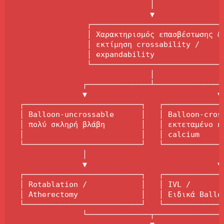
                              │

                              ▼

                ┌──────────────────────────────
                │ Χαρακτηρισμός επασβέστωσης & 
                │ εκτίμηση crossability /      
                │ expandability                
                └──────────────────────────────
                              │

               ┌──────────────┴──────────────┐

               ▼                             ▼

 ┌──────────────────────────┐   ┌──────────────
 │ Balloon-uncrossable      │   │ Balloon-cross
 │ πολύ σκληρή βλάβη        │   │ εκτεταμένο ή 
 │                          │   │ calcium      
 └──────────────────────────┘   └──────────────
               │                             │

               ▼                             ▼

 ┌──────────────────────────┐   ┌──────────────
 │ Rotablation /            │   │ IVL /        
 │ Atherectomy              │   │ Ειδικά Balloo
 └──────────────────────────┘   └──────────────
               └──────────────┬──────────────┘
