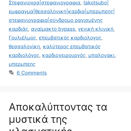
Στεφανιογρα|στεφανιογραφια
,
takotsubo|
εμφραγμα|θεσσαλονικη|καρδια|μπερμπεης|
στεφανιογραφια|σύνδρομο ραγισμένης
καρδιάς
,
αναίμακτο bypass
,
γενική κλινική
,
Γουλιέλμος
,
επεμβατικός καρδιολογος
,
θεσσαλονίκη
,
καλύτερος επεμβατικός
καρδιολόγος
,
καρδιοχειρουργός
,
μπαλονακι
,
μπερμπεης
6 Comments
Αποκαλύπτοντας τα
μυστικά της