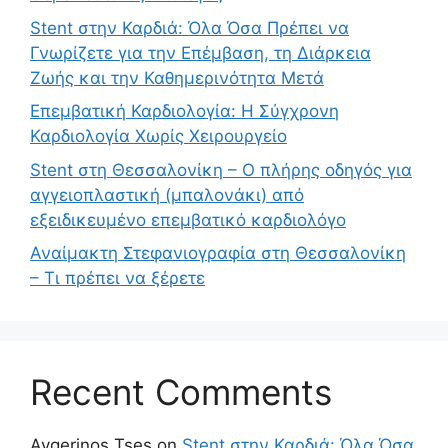
Stent στην Καρδιά: Όλα Όσα Πρέπει να
Γνωρίζετε για την Επέμβαση, τη Διάρκεια
Ζωής και την Καθημερινότητα Μετά
Επεμβατική Καρδιολογία: Η Σύγχρονη
Καρδιολογία Χωρίς Χειρουργείο
Stent στη Θεσσαλονίκη – Ο πλήρης οδηγός για
αγγειοπλαστική (μπαλονάκι) από
εξειδικευμένο επεμβατικό καρδιολόγο
Αναίμακτη Στεφανιογραφία στη Θεσσαλονίκη
– Τι πρέπει να ξέρετε
Recent Comments
Avgerinos Tses
on
Stent στην Καρδιά: Όλα Όσα