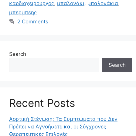
καρδιοχειρουργος
,
μπαλονάκι
,
μπαλονάκια
,
μπερμπεης
2 Comments
Search
Search
Recent Posts
Αορτική Στένωση: Τα Συμπτώματα που Δεν
Πρέπει να Αγνοήσετε και οι Σύγχρονες
Θεραπευτικές Επιλογές