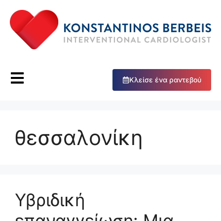
Κλείσε ένα ραντεβού
θεσσαλονίκη
Υβριδική
επαναγγείωση: Μια