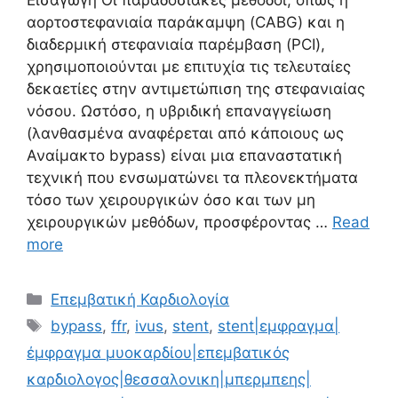
Εισαγωγή Οι παραδοσιακές μέθοδοι, όπως η
αορτοστεφανιαία παράκαμψη (CABG) και η
διαδερμική στεφανιαία παρέμβαση (PCI),
χρησιμοποιούνται με επιτυχία τις τελευταίες
δεκαετίες στην αντιμετώπιση της στεφανιαίας
νόσου. Ωστόσο, η υβριδική επαναγγείωση
(λανθασμένα αναφέρεται από κάποιους ως
Αναίμακτο bypass) είναι μια επαναστατική
τεχνική που ενσωματώνει τα πλεονεκτήματα
τόσο των χειρουργικών όσο και των μη
χειρουργικών μεθόδων, προσφέροντας …
Read
more
Επεμβατική Καρδιολογία
bypass
,
ffr
,
ivus
,
stent
,
stent|εμφραγμα|
έμφραγμα μυοκαρδίου|επεμβατικός
καρδιολογος|θεσσαλονικη|μπερμπεης|