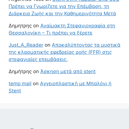
Πρέπει να Γνωρίζετε για την Επέμβαση, τη
Διάρκεια Ζωής και την Καθημερινότητα Μετά
Δημητρης
on
Αναίμακτη Στεφανιογραφία στη
Θεσσαλονίκη – Τι πρέπει να ξέρετε
Just_A_Reader
on
Αποκαλύπτοντας τα μυστικά
της κλασματικής εφεδρείας ροής (FFR) στις
στεφανιαίες επεμβάσεις.
Δημήτρης
on
Άσκηση μετά από stent
temp mail
on
Αγγειοπλαστική με Μπαλόνι ή
Stent