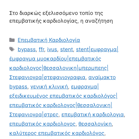
Στο διαρκώς εξελισσόμενο τοπίο της
επεμβατικής καρδιολογίας, η αναζήτηση
Επεμβατική Καρδιολογία
bypass
,
ffr
,
ivus
,
stent
,
stent|εμφραγμα|
έμφραγμα μυοκαρδίου|επεμβατικός
καρδιολογος|θεσσαλονικη|μπερμπεης|
Στεφανιογρα|στεφανιογραφια
,
αναίμακτο
bypass
,
γενική κλινική
,
εμφραγμα|
εξειδικευμένος επεμβατικός καρδιολόγος|
επεμβατικός καρδιολογος|θεσσαλονικη|
Στεφανιογρα|στρες
,
επεμβατική καρδιολογια
,
επεμβατικός καρδιολογος
,
θεσσαλονίκη
,
καλύτερος επεμβατικός καρδιολόγος
,