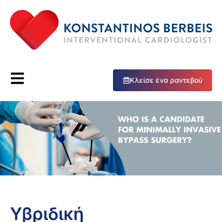
Κλείσε ένα ραντεβού
Υβριδική