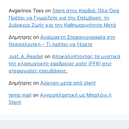
Avgerinos Tses
on
Stent στην Καρδιά: Όλα Όσα
Πρέπει να Γνωρίζετε για την Επέμβαση, τη
Διάρκεια Ζωής και την Καθημερινότητα Μετά
Δημητρης
on
Αναίμακτη Στεφανιογραφία στη
Θεσσαλονίκη – Τι πρέπει να ξέρετε
Just_A_Reader
on
Αποκαλύπτοντας τα μυστικά
της κλασματικής εφεδρείας ροής (FFR) στις
στεφανιαίες επεμβάσεις.
Δημήτρης
on
Άσκηση μετά από stent
temp mail
on
Αγγειοπλαστική με Μπαλόνι ή
Stent