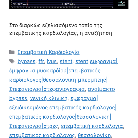
Στο διαρκώς εξελισσόμενο τοπίο της
επεμβατικής καρδιολογίας, η αναζήτηση
Επεμβατική Καρδιολογία
bypass
,
ffr
,
ivus
,
stent
,
stent|εμφραγμα|
έμφραγμα μυοκαρδίου|επεμβατικός
καρδιολογος|θεσσαλονικη|μπερμπεης|
Στεφανιογρα|στεφανιογραφια
,
αναίμακτο
bypass
,
γενική κλινική
,
εμφραγμα|
εξειδικευμένος επεμβατικός καρδιολόγος|
επεμβατικός καρδιολογος|θεσσαλονικη|
Στεφανιογρα|στρες
,
επεμβατική καρδιολογια
,
επεμβατικός καρδιολογος
,
θεσσαλονίκη
,