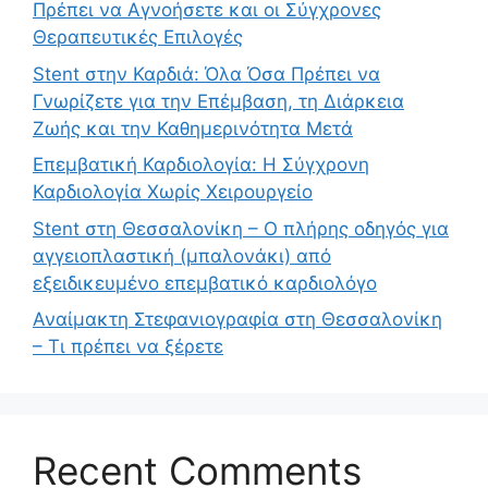
Πρέπει να Αγνοήσετε και οι Σύγχρονες
Θεραπευτικές Επιλογές
Stent στην Καρδιά: Όλα Όσα Πρέπει να
Γνωρίζετε για την Επέμβαση, τη Διάρκεια
Ζωής και την Καθημερινότητα Μετά
Επεμβατική Καρδιολογία: Η Σύγχρονη
Καρδιολογία Χωρίς Χειρουργείο
Stent στη Θεσσαλονίκη – Ο πλήρης οδηγός για
αγγειοπλαστική (μπαλονάκι) από
εξειδικευμένο επεμβατικό καρδιολόγο
Αναίμακτη Στεφανιογραφία στη Θεσσαλονίκη
– Τι πρέπει να ξέρετε
Recent Comments