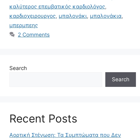
καλύτερος επεμβατικός καρδιολόγος
,
καρδιοχειρουργος
,
μπαλονάκι
,
μπαλονάκια
,
μπερμπεης
2 Comments
Search
Search
Recent Posts
Αορτική Στένωση: Τα Συμπτώματα που Δεν